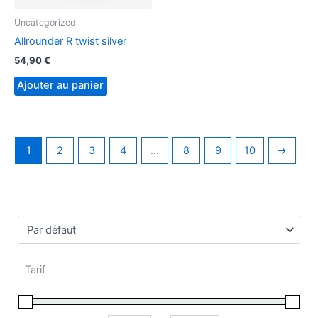
Uncategorized
Allrounder R twist silver
54,90
€
Ajouter au panier
1
2
3
4
…
8
9
10
→
Sort Products
Tarif