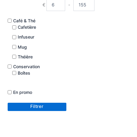
€
-
Minimum Price
Maximum Price
Café & Thé
Cafetière
Infuseur
Mug
Théière
Conservation
Boîtes
Bouteille isotherme
En promo
Sac isotherme
Couteaux & Découpe
Filtrer
Bloc couteaux
Ciseaux
Coffret de couteaux