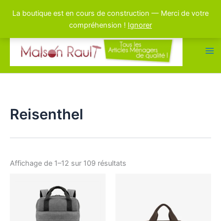
La boutique est en cours de construction — Merci de votre
compréhension !
Ignorer
Aller
au
contenu
Reisenthel
Affichage de 1–12 sur 109 résultats