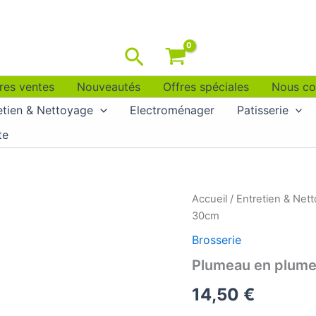
Rechercher
res ventes
Nouveautés
Offres spéciales
Nous co
etien & Nettoyage
Electroménager
Patisserie
te
Accueil
/
Entretien & Net
30cm
Brosserie
Plumeau en plume
14,50
€