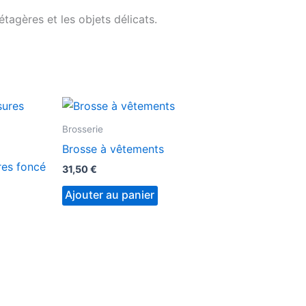
tagères et les objets délicats.
Brosserie
Brosse à vêtements
res foncé
31,50
€
Ajouter au panier