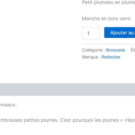
Petit plumeau en plume
Manche en bois verni
quantité
Ajouter au
de
Plumeau
en
Catégorie :
Brosserie
Ét
plumes
Marque :
Redecker
d'autruche
30cm
lumeaux.
reuses petites plumes. C’est pourquoi les plumes « n’épou