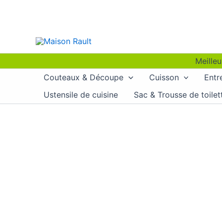
Aller
au
contenu
Meilleu
Couteaux & Découpe
Cuisson
Entr
Ustensile de cuisine
Sac & Trousse de toilet