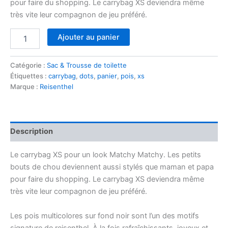
pour faire du shopping. Le carrybag XS deviendra même
très vite leur compagnon de jeu préféré.
quantité
Ajouter au panier
de
Carrybag
XS
Catégorie :
Sac & Trousse de toilette
dots
Étiquettes :
carrybag
,
dots
,
panier
,
pois
,
xs
Marque :
Reisenthel
Description
Le carrybag XS pour un look Matchy Matchy. Les petits
bouts de chou deviennent aussi stylés que maman et papa
pour faire du shopping. Le carrybag XS deviendra même
très vite leur compagnon de jeu préféré.
Les pois multicolores sur fond noir sont l’un des motifs
signature de reisenthel. À la fois rafraîchissants, joyeux et