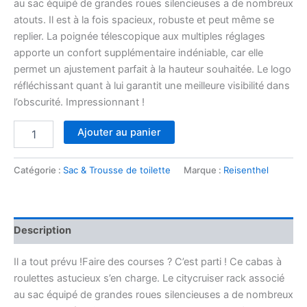
au sac équipé de grandes roues silencieuses a de nombreux
atouts. Il est à la fois spacieux, robuste et peut même se
replier. La poignée télescopique aux multiples réglages
apporte un confort supplémentaire indéniable, car elle
permet un ajustement parfait à la hauteur souhaitée. Le logo
réfléchissant quant à lui garantit une meilleure visibilité dans
l’obscurité. Impressionnant !
quantité
Ajouter au panier
de
Citycruiser
twist
Catégorie :
Sac & Trousse de toilette
Marque :
Reisenthel
maroon
Description
Il a tout prévu !Faire des courses ? C’est parti ! Ce cabas à
roulettes astucieux s’en charge. Le citycruiser rack associé
au sac équipé de grandes roues silencieuses a de nombreux