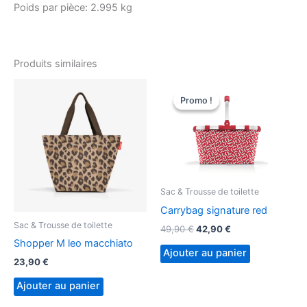
Poids par pièce:
2.995 kg
Produits similaires
Promo !
Promo !
Sac & Trousse de toilette
Carrybag signature red
Sac & Trousse de toilette
Le
Le
49,90
€
42,90
€
prix
prix
Shopper M leo macchiato
initial
actuel
Ajouter au panier
23,90
€
était :
est :
49,90 €.
42,90 €.
Ajouter au panier