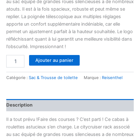
au sac équipé de grandes roues silencieuses a de nombreux
atouts. Il est à la fois spacieux, robuste et peut même se
replier. La poignée télescopique aux multiples réglages
apporte un confort supplémentaire indéniable, car elle
permet un ajustement parfait à la hauteur souhaitée. Le logo
réfléchissant quant à lui garantit une meilleure visibilité dans
l’obscurité. Impressionnant !
quantité
Ajouter au panier
de
Citycruiser
twist
Catégorie :
Sac & Trousse de toilette
Marque :
Reisenthel
silver
Description
Il a tout prévu !Faire des courses ? C’est parti ! Ce cabas à
roulettes astucieux s’en charge. Le citycruiser rack associé
au sac équipé de grandes roues silencieuses a de nombreux