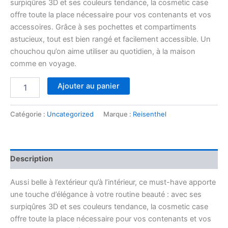
surpiqûres 3D et ses couleurs tendance, la cosmetic case
offre toute la place nécessaire pour vos contenants et vos
accessoires. Grâce à ses pochettes et compartiments
astucieux, tout est bien rangé et facilement accessible. Un
chouchou qu’on aime utiliser au quotidien, à la maison
comme en voyage.
quantité
Ajouter au panier
de
Cosmetic
case
Catégorie :
Uncategorized
Marque :
Reisenthel
rhombus
midnight
blue
Description
Aussi belle à l’extérieur qu’à l’intérieur, ce must-have apporte
une touche d’élégance à votre routine beauté : avec ses
surpiqûres 3D et ses couleurs tendance, la cosmetic case
offre toute la place nécessaire pour vos contenants et vos