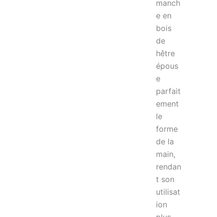
manch
e en
bois
de
hêtre
épous
e
parfait
ement
le
forme
de la
main,
rendan
t son
utilisat
ion
plus