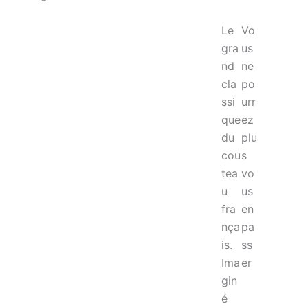
Le
Vo
gra
us
nd
ne
cla
po
ssi
urr
que
ez
du
plu
cou
s
tea
vo
u
us
fra
en
nça
pa
is.
ss
Ima
er
gin
é