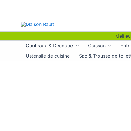
Aller
au
contenu
Meilleu
Couteaux & Découpe
Cuisson
Entr
Ustensile de cuisine
Sac & Trousse de toilet