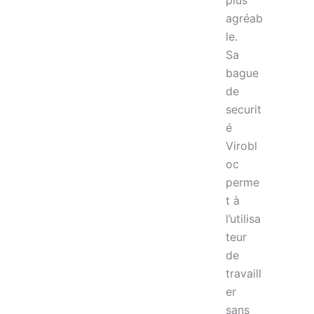
agréab
le.
Sa
bague
de
securit
é
Virobl
oc
perme
t à
l’utilisa
teur
de
travaill
er
sans