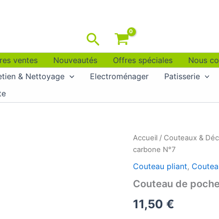
Rechercher
res ventes
Nouveautés
Offres spéciales
Nous co
etien & Nettoyage
Electroménager
Patisserie
te
Accueil
/
Couteaux & Dé
carbone N°7
Couteau pliant
,
Coutea
Couteau de poche
11,50
€