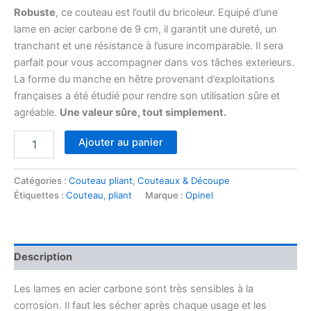
Robuste
, ce couteau est l’outil du bricoleur. Equipé d’une
lame en acier carbone de 9 cm, il garantit une dureté, un
tranchant et une résistance à l’usure incomparable. Il sera
parfait pour vous accompagner dans vos tâches exterieurs.
La forme du manche en hêtre provenant d’exploitations
françaises a été étudié pour rendre son utilisation sûre et
agréable.
Une valeur sûre, tout simplement.
quantité
Ajouter au panier
de
Couteau
de
Catégories :
Couteau pliant
,
Couteaux & Découpe
poche
Étiquettes :
Couteau
,
pliant
Marque :
Opinel
lame
carbone
N°9
Description
Les lames en acier carbone sont très sensibles à la
corrosion. Il faut les sécher après chaque usage et les