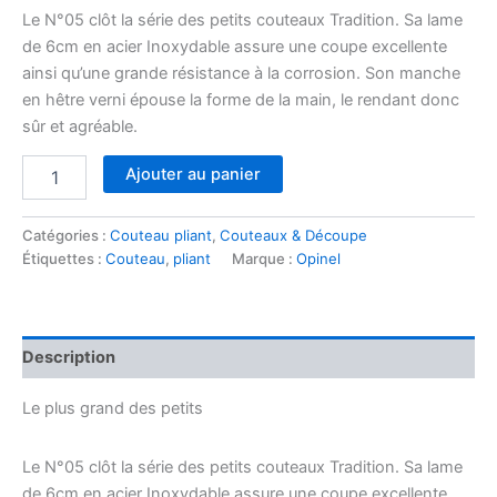
Le N°05 clôt la série des petits couteaux Tradition. Sa lame
de 6cm en acier Inoxydable assure une coupe excellente
ainsi qu’une grande résistance à la corrosion. Son manche
en hêtre verni épouse la forme de la main, le rendant donc
sûr et agréable.
quantité
Ajouter au panier
de
Couteau
de
Catégories :
Couteau pliant
,
Couteaux & Découpe
poche
Étiquettes :
Couteau
,
pliant
Marque :
Opinel
lame
inox
N°5
Description
Le plus grand des petits
Le N°05 clôt la série des petits couteaux Tradition. Sa lame
de 6cm en acier Inoxydable assure une coupe excellente