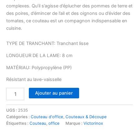
complexes. Qu’il s’agisse d’éplucher des pommes de terre et
des poires, d’émincer de l’ail et des oignons ou d’évider des
tomates, ce couteau est un compagnon indispensable en
cuisine.
TYPE DE TRANCHANT:
Tranchant lisse
LONGUEUR DE LA LAME:
8 cm
MATÉRIAU:
Polypropylène (PP)
Résistant au lave-vaisselle
quantité
Ajouter au panier
de
Couteau
office
UGS :
2535
lisse
Catégories :
Couteau d'office
,
Couteaux & Découpe
8
Étiquettes :
Couteau
,
office
Marque :
Victorinox
cm
rouge