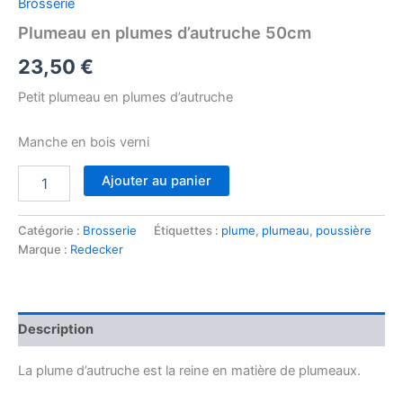
Brosserie
Plumeau en plumes d’autruche 50cm
23,50
€
Petit plumeau en plumes d’autruche
Manche en bois verni
quantité
Ajouter au panier
de
Plumeau
en
Catégorie :
Brosserie
Étiquettes :
plume
,
plumeau
,
poussière
plumes
Marque :
Redecker
d'autruche
50cm
Description
La plume d’autruche est la reine en matière de plumeaux.