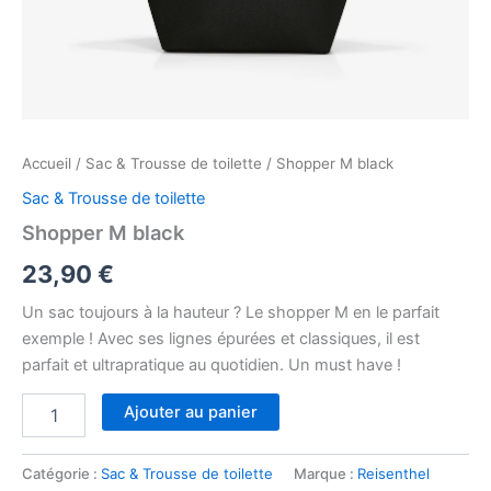
Accueil
/
Sac & Trousse de toilette
/ Shopper M black
Sac & Trousse de toilette
Shopper M black
23,90
€
Un sac toujours à la hauteur ? Le shopper M en le parfait
exemple ! Avec ses lignes épurées et classiques, il est
parfait et ultrapratique au quotidien. Un must have !
quantité
Ajouter au panier
de
Shopper
M
Catégorie :
Sac & Trousse de toilette
Marque :
Reisenthel
black