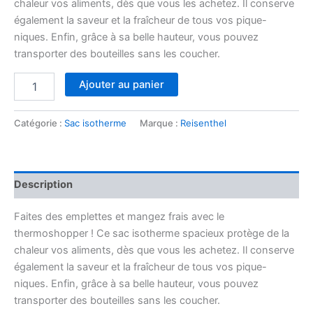
chaleur vos aliments, dès que vous les achetez. Il conserve
également la saveur et la fraîcheur de tous vos pique-
niques. Enfin, grâce à sa belle hauteur, vous pouvez
transporter des bouteilles sans les coucher.
quantité
Ajouter au panier
de
Thermoshopper
dots
Catégorie :
Sac isotherme
Marque :
Reisenthel
Description
Faites des emplettes et mangez frais avec le
thermoshopper ! Ce sac isotherme spacieux protège de la
chaleur vos aliments, dès que vous les achetez. Il conserve
également la saveur et la fraîcheur de tous vos pique-
niques. Enfin, grâce à sa belle hauteur, vous pouvez
transporter des bouteilles sans les coucher.