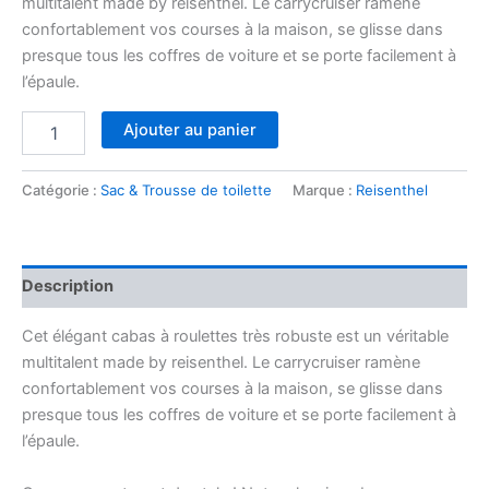
multitalent made by reisenthel. Le carrycruiser ramène
confortablement vos courses à la maison, se glisse dans
presque tous les coffres de voiture et se porte facilement à
l’épaule.
quantité
Ajouter au panier
de
Carrycruiseur
baroque
Catégorie :
Sac & Trousse de toilette
Marque :
Reisenthel
marble
Description
Cet élégant cabas à roulettes très robuste est un véritable
multitalent made by reisenthel. Le carrycruiser ramène
confortablement vos courses à la maison, se glisse dans
presque tous les coffres de voiture et se porte facilement à
l’épaule.