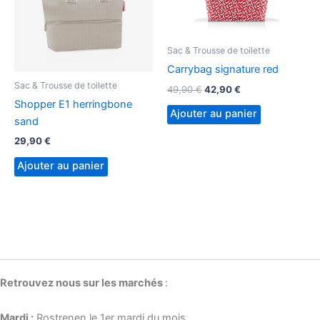
Sac & Trousse de toilette
Carrybag signature red
Sac & Trousse de toilette
Le
Le
49,90
€
42,90
€
prix
prix
Shopper E1 herringbone
initial
actuel
Ajouter au panier
sand
était :
est :
49,90 €.
42,90 €.
29,90
€
Ajouter au panier
Retrouvez nous sur les marchés
:
Mardi :
Rostrenen le 1er mardi du mois