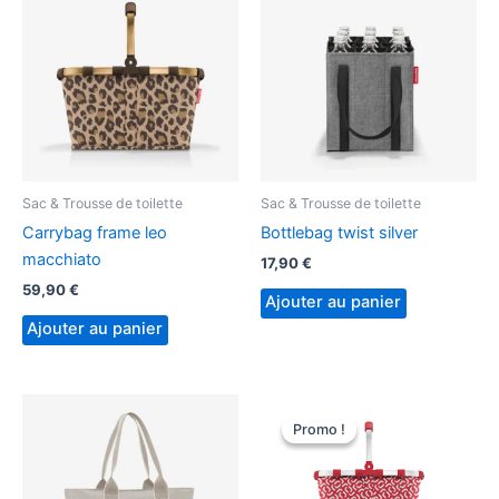
Sac & Trousse de toilette
Sac & Trousse de toilette
Carrybag frame leo
Bottlebag twist silver
macchiato
17,90
€
59,90
€
Ajouter au panier
Ajouter au panier
Promo !
Promo !