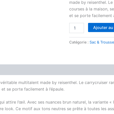
made by reisenthel. Le
courses à la maison, se
et se porte facilement à
quantité
Ajouter au
de
Carrycruiseur
frame
Catégorie :
Sac & Trousse 
leo
macchiato
 véritable multitalent made by reisenthel. Le carrycruiser
 et se porte facilement à l’épaule.
ui attire l’œil. Avec ses nuances brun naturel, la variante 
 look. Ce motif aux tons neutres se prête à toutes les ass