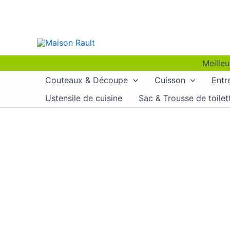
Aller
au
contenu
Meilleu
Couteaux & Découpe
Cuisson
Entr
Ustensile de cuisine
Sac & Trousse de toilet