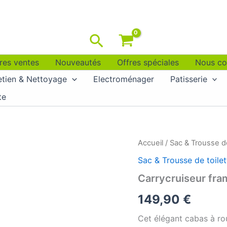
Rechercher
res ventes
Nouveautés
Offres spéciales
Nous co
etien & Nettoyage
Electroménager
Patisserie
te
Accueil
/
Sac & Trousse de
Sac & Trousse de toilet
Carrycruiseur fra
149,90
€
Cet élégant cabas à rou