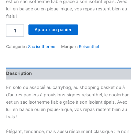
est un sac isotherme fiable grâce à son isolant épais. Avec
lui, en balade ou en pique-nique, vos repas restent bien au
frais !
quantité
Ajouter au panier
de
Coolerbag
black
Catégorie :
Sac isotherme
Marque :
Reisenthel
Description
En solo ou associé au carrybag, au shopping basket ou à
d’autres paniers à provisions signés reisenthel, le coolerbag
est un sac isotherme fiable grâce à son isolant épais. Avec
lui, en balade ou en pique-nique, vos repas restent bien au
frais !
Élégant, tendance, mais aussi résolument classique : le noir