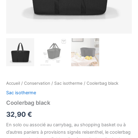
Accueil
/
Conservation
/
Sac isotherme
/ Coolerbag black
Sac isotherme
Coolerbag black
32,90
€
En solo ou associé au carrybag, au shopping basket ou à
d’autres paniers à provisions signés reisenthel, le coolerbag